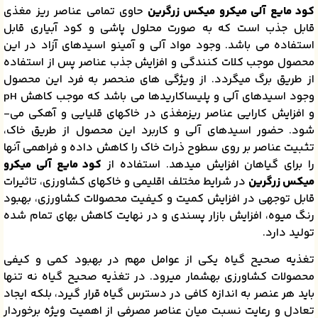
کود مایع آلی میکرو میکس زرگرین
حاوی تمامی عناصر ریز مغذی
قابل جذب است که به­ صورت محلول­ پاشی و کود آبیاری قابل
استفاده می­ باشد. وجود مواد آلی و آمینو اسیدهای آزاد در این
محصول موجب کلات کنندگی و افزایش جذب عناصر پس از استفاده
از طریق برگ می­گردد. از ویژگی­ های منحصر به فرد این محصول
وجود اسیدهای آلی و پلی­ساکاریدها می­ باشد که موجب کاهش pH
 افزایش کارایی عناصر ریزمغذی در خاک­های قلیایی و آهکی می­
شود. حضور اسیدهای آلی و کاربرد این محصول از طریق خاک،
تثبیت عناصر بر روی سطوح ذرات خاک را کاهش داده و فراهمی آن­ها
را برای گیاهان افزایش می­دهد. استفاده از
کود مایع آلی میکرو
میکس زرگرین
در شرایط مختلف اقلیمی و خاک­های کشاورزی، تاثیرات
قابل توجهی در افزایش کمیت و کیفیت محصولات کشاورزی، بهبود
رنگ میوه، افزایش بازار پسندی و در نهایت کاهش بهای تمام شده
تولید دارد.
تغذیه صحیح گیاه یکی از عوامل مهم در بهبود کمی و کیفی
محصولات کشاورزی به­شمار می­رود. در تغذیه صحیح گیاه نه تنها
باید هر عنصر به اندازه کافی در دسترس گیاه قرار گیرد، بلکه ایجاد
تعادل و رعایت نسبت میان عناصر مصرفی از اهمیت ویژه برخوردار