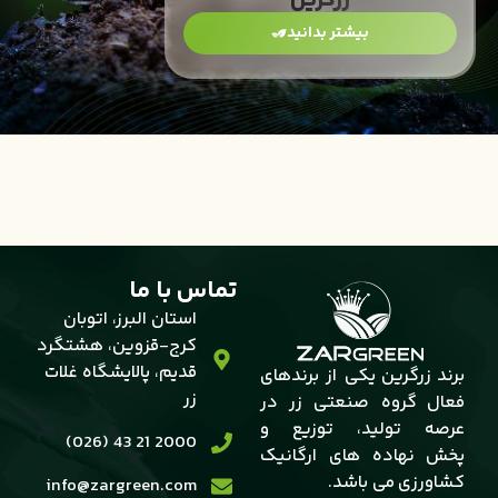
زرگرین
بیشتر بدانید
تماس با ما
استان البرز، اتوبان
کرج-قزوین، هشتگرد
قدیم، پالایشگاه غلات
برند زرگرین یکی از برندهای
زر
فعال گروه صنعتی زر در
عرصه تولید، توزیع و
2000 21 43 (026)
پخش نهاده های ارگانیک
کشاورزی می باشد.
info@zargreen.com