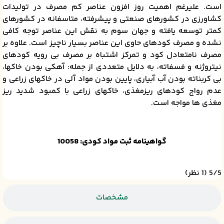
است. علی­رغم اهمیت روز افزون عناصر کم مصرف در تولیدات
کشاورزی در کشورهای صنعتی و پیشرفته، متاسفانه در کشورهای
کمتر توسعه یافته و جهان سوم به نقش این عناصر توجه کافی
نشده و مصرف کودهای حاوی این عناصر بسیار ناچیز است. علاوه بر
مصرف نامتعادل کود و تمرکز اشتباه بر مصرف بی­ رویه کودهای
نیتروژنه و فسفاته، به دلایل متعددی از جمله: آهکی بودن خاک­ها،
بی کربناته بودن آب آبیاری، پایین بودن مواد آلی در خاک­های زراعی و
عدم رواج کودهای ریزمغذی، خاک­های زراعی با کمبود شدید ریز
مغذی­ ها مواجه است.
گواهینامه ثبت مواد کودی: 10058
‫5/5
‫(1 نظر)
مشخصات