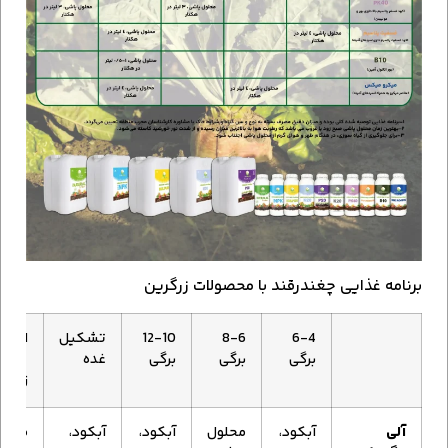
برنامه غذایی چغندرقند با محصولات زرگرین
6-4
8-6
12-10
تشکیل
اواس
برگی
برگی
برگی
غده
غده
زنی
آلی
آبکود،
محلول
آبکود،
آبکود،
محلو