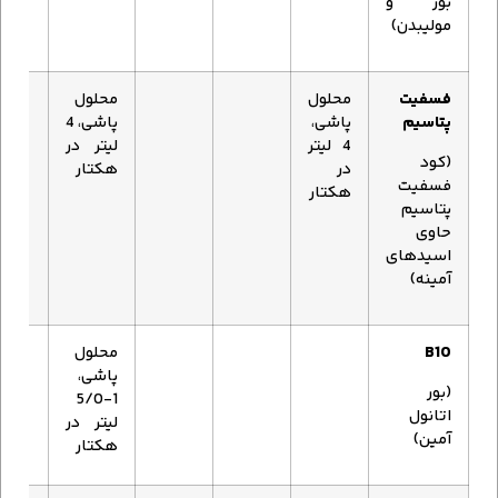
بور و
مولیبدن)
فسفیت
محلول
محلول
پتاسیم
پاشی،
پاشی، 4
4 لیتر
لیتر در
(کود
در
هکتار
فسفیت
هکتار
پتاسیم
حاوی
اسیدهای
آمینه)
B10
محلول
پاشی،
(بور
1-5/0
اتانول
لیتر در
آمین)
هکتار