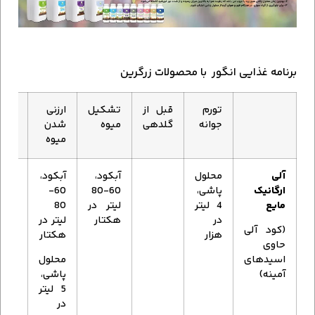
برنامه غذایی انگور با محصولات زرگرین
تورم
قبل از
تشکیل
ارزنی
غوره
جوانه
گلدهی
میوه
شدن
میوه
آلی
محلول
آبکود،
آبکود،
ارگانیک
پاشی،
60-80
60-
محلو
مایع
4 لیتر
لیتر در
80
پاشی
در
هکتار
لیتر در
(کود آلی
5 لی
هزار
هکتار
حاوی
در
اسیدهای
محلول
هزار
آمینه)
پاشی،
5 لیتر
در