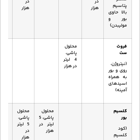
در
در
پتاسیم
هزار
هزار
بالا حاوی
بور و
مولیبدن)
فروت
محلول
ست
پاشی،
4 لیتر
(نیتروژن،
در هزار
روی و بور
به همراه
اسیدهای
آمینه)
کلسیم
محلول
محلول
محلو
بور
پاشی، 5
پاشی،
پاشی
لیتر در
5 لیتر
5 لی
(کود
هزار
در
در
کلسیم
هزار
هزار