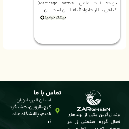
یونجه (نام علمی: Medicago sativa)
گیاهی پایا از خانوادهٔ باقلاییان است. این...
بیشتر خوانید
تماس با ما
استان البرز، اتوبان
کرج-قزوین، هشتگرد
قدیم، پالایشگاه غلات
برند زرگرین یکی از برندهای
زر
فعال گروه صنعتی زر در
عرصه تولید، توزیع و