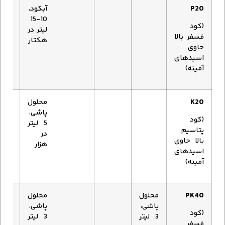
P20
آبکود،
10-15
(کود
لیتر در
فسفر بالا
هکتار
حاوی
اسیدهای
آمینه)
K20
محلول
محلو
پاشی،
پاشی
(کود
5 لیتر
5 لی
پتاسیم
در
در
بالا حاوی
هزار
هزار
اسیدهای
آمینه)
PK40
محلول
محلول
پاشی،
پاشی،
(کود
3 لیتر
3 لیتر
فسفر