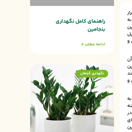
ار
Ficus ’) است که به
راهنمای کامل نگهداری
ین
بنجامین
لیل
 و
ادامه مطلب »
آن
ین
ند
نگهداری گیاهان
 و
به
نه
در
ای
ین