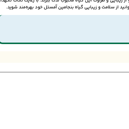
از زیبایی و طراوت این گیاه محبوب لذت ببرند. با رعایت نکات نگهدا
نید از سلامت و زیبایی گیاه بنجامین آمستل خود بهره‌مند شوید.