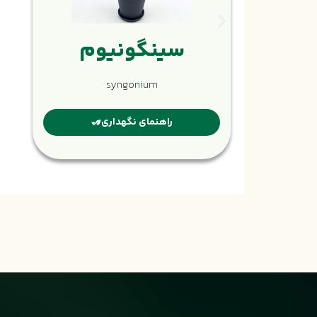
سینگونیوم
syngonium
راهنمای نگهداری