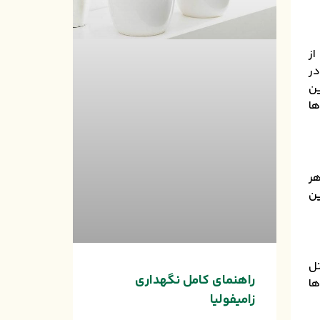
ی از
در
ین
ها
هر
ین
تل
راهنمای کامل نگهداری
ها
زامیفولیا