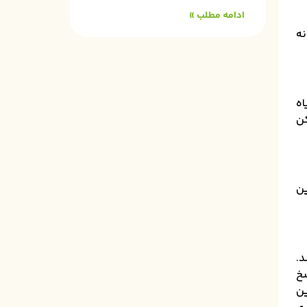
ادامه مطلب »
نه
اه
کن
ین
د.
سخ
ین