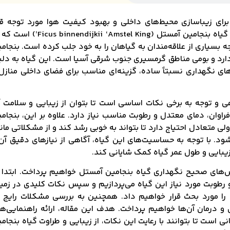
ی برای زیباسازی محیط‌های داخلی و بهبود کیفیت هوا مورد توجه قر
گرفته‌اند. یکی از این گیاهان محبوب و جذاب، گیاه بنجامین آمستل (binnendijkii ‘Amstel King
جه بسیاری از علاقه‌مندان به گیاهان را به خود جلب کرده است. بنجام
نواده موراسه (Moraceae) تعلق دارد و بومی مناطق گرمسیری جنوب شرقی آسیا است. این گیاه به د
ای نگهداری نسبتاً ساده، گزینه‌ای مناسب برای فضای داخلی منازل
هی و توجه به برخی نکات اساسی است تا بتوان از زیبایی و سلامت 
راوان، دمای معتدل و رطوبت مناسب نیاز دارد. علاوه بر این، بنجام
 متعادل احتیاج دارد تا بتواند به خوبی رشد کند و از مشکلاتی مان
د. با توجه به حساسیت‌های این گیاه، آگاهی از نیازهای دقیق آن
یبایی و طول عمر گیاه کمک شایانی کند.
ش‌های صحیح نگهداری گیاه بنجامین آمستل خواهیم پرداخت. ابتدا 
رطوبت مورد نیاز این گیاه می‌پردازیم و سپس نکات کلیدی در زمی
را مورد بحث قرار خواهیم داد. همچنین به بررسی مشکلات رایج 
 درمان آن‌ها خواهیم پرداخت. هدف این مقاله، ارائه راهنمایی‌ه
نی است تا بتوانند با رعایت این نکات، از زیبایی و طراوت گیاه بنجام