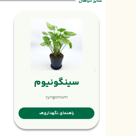
سایر گیاهان
سینگونیوم
syngonium
راهنمای نگهداری