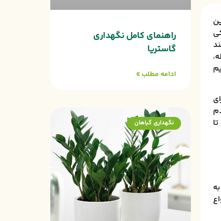
این
کی
راهنمای کامل نگهداری
ند
گاستریا
ه،
یم
ادامه مطلب »
ای
دم
تا
نگهداری گیاهان
به
اع