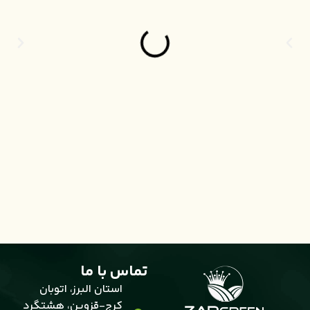
تماس با ما
استان البرز، اتوبان
کرج-قزوین، هشتگرد