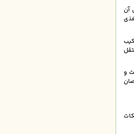
 آن
غذی
کیب
تقل
ت و
صان
کات