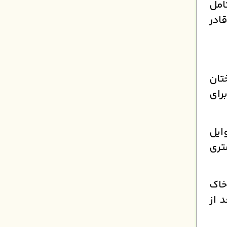
امل
ادر
تان
رای
ایل
تری
خاک
 از