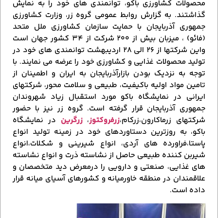
محصولات کشاورزی باکو، توانمندی های خود را به نمایش
گذاشتند. به گزارش روابط عمومی گروه زر، وزارت کشاورزی
جمهوری آذربایجان با حمایت سازمان کشاورزی ملل متحد
(فائو) ، میزبان بیش از ۲۰۰ شرکت از ۳۴ کشور جهان است
واین شرکتها از ۲۶ الی ۲۸ اردیبهشت توانمندی های خود در
تولید محصولات غذایی و کشاورزی خود را عرضه می نمایند. با
توجه به نزدیک بودن بازارآذربایجان به ایران و اطمینان از
تامین مواد اولیه باکیفیت، طبیعی و سلامت محور، شرکتهای
ایرانی در نمایشگاه باکو مورد استقبال زیاد شهروندان
جمهوری آذربایجان قرار گرفته است. گروه زر نیز با حضور
شرکتهای زرماکارون،زرکام،
زرفروکتوز
،
زرگرین
در نمایشگاه
باکو، به روزترین دستاوردهای خود در زمینه تولید انواع
پاستا،فراورده های آردی، انواع شیرینی و شکلات،انواع
شیربن کننده طبیعی حاصل از نشاسته ذرت و انواع نشاسته
های غذایی، صنعتی و دارویی را درمعرض دید متخصصان و
علاقمندان در منطقه خاورمیانه و کشورهای آسیای میانه قرار
داده است.