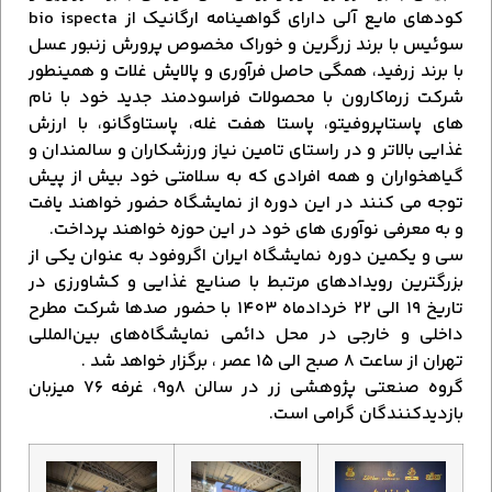
کودهای مایع آلی دارای گواهینامه ارگانیک از bio ispecta
سوئیس با برند زرگرین و خوراک مخصوص پرورش زنبور عسل
با برند زرفید، همگی حاصل فرآوری و پالایش غلات و همینطور
شرکت زرماکارون با محصولات فراسودمند جدید خود با نام
های پاستا‌پروفیتو، پاستا هفت غله، پاستا‌وگانو، با ارزش
غذایی بالاتر و در راستای تامین نیاز ورزشکاران و سالمندان و
گیاهخواران و همه افرادی که به سلامتی خود بیش از پیش
توجه می کنند در این دوره از نمایشگاه حضور خواهند یافت
و به معرفی نوآوری های خود در این حوزه خواهند پرداخت.
سی و یکمین دوره نمایشگاه ایران اگروفود به عنوان یکی از
بزرگترین رویدادهای مرتبط با صنایع غذایی و کشاورزی در
تاریخ ۱۹ الی ۲۲ خردادماه ۱۴۰۳ با حضور صدها شرکت مطرح
داخلی و خارجی در محل دائمی نمایشگاه‌های بین‌المللی
تهران از ساعت ۸ صبح الی ۱۵ عصر ، برگزار خواهد شد .
گروه صنعتی پژوهشی زر در سالن ۸و۹، غرفه ۷۶ میزبان
بازدیدکنندگان گرامی است.